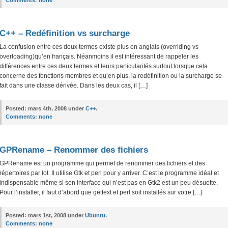
Comments:
none
C++ – Redéfinition vs surcharge
La confusion entre ces deux termes existe plus en anglais (overriding vs
overloading)qu’en français. Néanmoins il est intéressant de rappeler les
différences entre ces deux termes et leurs particularités surtout lorsque cela
concerne des fonctions membres et qu’en plus, la redéfinition ou la surcharge se
fait dans une classe dérivée. Dans les deux cas, il […]
Posted:
mars 4th, 2008 under
C++
.
Comments:
none
GPRename – Renommer des fichiers
GPRename est un programme qui permet de renommer des fichiers et des
répertoires par lot. Il utilise Gtk et perl pour y arriver. C’est le programme idéal et
indispensable même si son interface qui n’est pas en Gtk2 est un peu désuette.
Pour l’installer, il faut d’abord que gettext et perl soit installés sur votre […]
Posted:
mars 1st, 2008 under
Ubuntu
.
Comments:
none