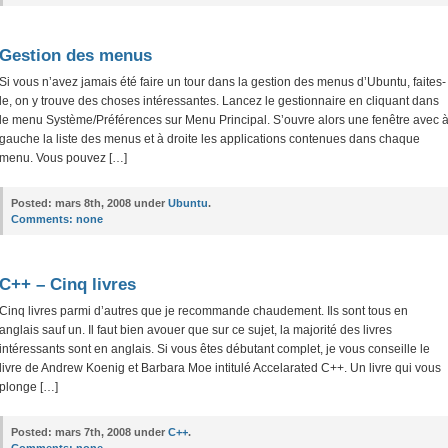
Gestion des menus
Si vous n’avez jamais été faire un tour dans la gestion des menus d’Ubuntu, faites-
le, on y trouve des choses intéressantes. Lancez le gestionnaire en cliquant dans
le menu Système/Préférences sur Menu Principal. S’ouvre alors une fenêtre avec 
gauche la liste des menus et à droite les applications contenues dans chaque
menu. Vous pouvez […]
Posted:
mars 8th, 2008 under
Ubuntu
.
Comments:
none
C++ – Cinq livres
Cinq livres parmi d’autres que je recommande chaudement. Ils sont tous en
anglais sauf un. Il faut bien avouer que sur ce sujet, la majorité des livres
intéressants sont en anglais. Si vous êtes débutant complet, je vous conseille le
livre de Andrew Koenig et Barbara Moe intitulé Accelarated C++. Un livre qui vous
plonge […]
Posted:
mars 7th, 2008 under
C++
.