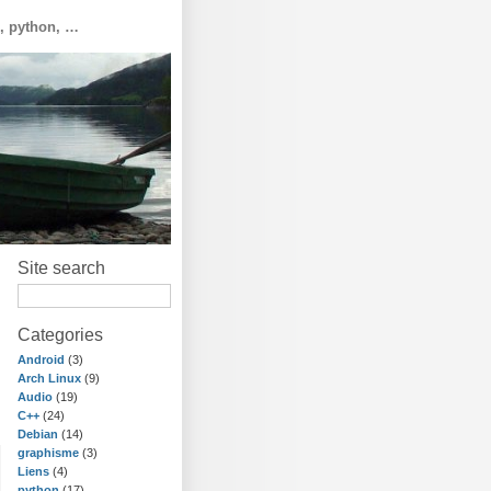
o, python, …
Site search
Categories
Android
(3)
Arch Linux
(9)
Audio
(19)
C++
(24)
Debian
(14)
graphisme
(3)
Liens
(4)
python
(17)