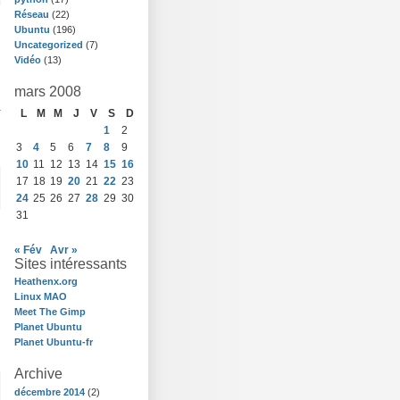
Réseau
(22)
Ubuntu
(196)
Uncategorized
(7)
Vidéo
(13)
mars 2008
à
L
M
M
J
V
S
D
1
2
3
4
5
6
7
8
9
10
11
12
13
14
15
16
17
18
19
20
21
22
23
24
25
26
27
28
29
30
31
« Fév
Avr »
Sites intéressants
Heathenx.org
Linux MAO
Meet The Gimp
Planet Ubuntu
Planet Ubuntu-fr
Archive
décembre 2014
(2)