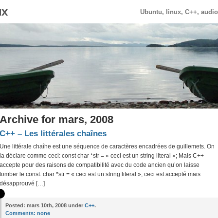
ux
Ubuntu, linux, C++, audi
Archive for mars, 2008
C++ – Les littérales chaînes
Une littérale chaîne est une séquence de caractères encadrées de guillemets. On
la déclare comme ceci: const char *str = « ceci est un string literal »; Mais C++
accepte pour des raisons de compatibilité avec du code ancien qu’on laisse
tomber le const: char *str = « ceci est un string literal »; ceci est accepté mais
désapprouvé […]
Posted:
mars 10th, 2008 under
C++
.
Comments:
none