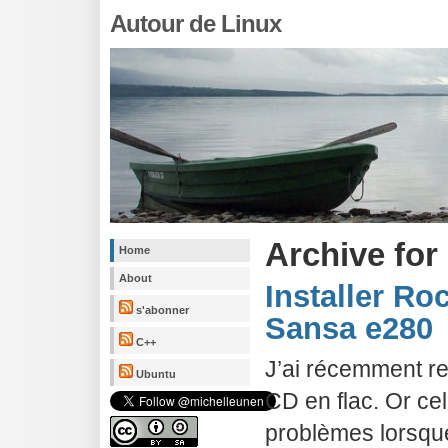
Autour de Linux
Archive for
Home
About
Installer Ro
s'abonner
Sansa e280
C++
J’ai récemment re
Ubuntu
CD en flac. Or c
problèmes lorsque