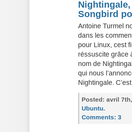
Nightingale,
Songbird po
Antoine Turmel no
dans les commenta
pour Linux, cest f
réssuscite grâce
nom de Nightingal
qui nous l’annonce
Nightingale. C’est
Posted:
avril 7t
Ubuntu
.
Comments:
3