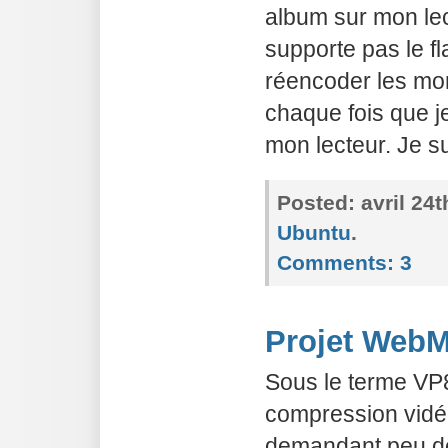
album sur mon lec
supporte pas le fl
réencoder les mo
chaque fois que je
mon lecteur. Je s
Posted:
avril 24
Ubuntu
.
Comments:
3
Projet WebM
Sous le terme VP
compression vidé
demandant peu d