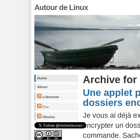
Autour de Linux
Archive for 
Home
About
Une applet 
s'abonner
dossiers en
C++
Je vous ai déjà 
Ubuntu
encrypter un doss
commande. Sachez