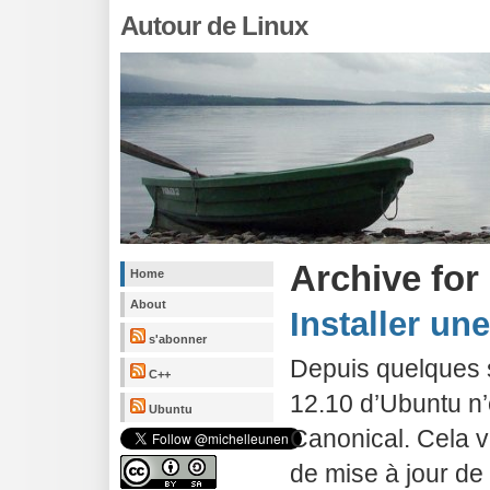
Autour de Linux
Archive for
Home
About
Installer un
s'abonner
Depuis quelques 
C++
12.10 d’Ubuntu n’
Ubuntu
Canonical. Cela ve
de mise à jour de 