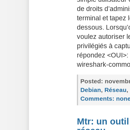
de droits d’admin
terminal et tapez
dessous. Lorsqu’
voulez autoriser l
privilégiés à capt
répondez <OUI>: 
wireshark-commo
Posted:
novembre
Debian
,
Réseau
,
Comments:
non
Mtr: un outi