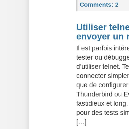
Comments:
2
Utiliser teln
envoyer un 
Il est parfois inté
tester ou débugge
d’utiliser telnet. 
connecter simplem
que de configurer
Thunderbird ou Ev
fastidieux et long.
pour des tests si
[…]