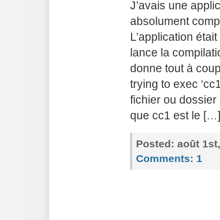
J’avais une appli
absolument compi
L’application étai
lance la compilat
donne tout à coup
trying to exec ‘c
fichier ou dossier 
que cc1 est le […
Posted:
août 1st
Comments:
1