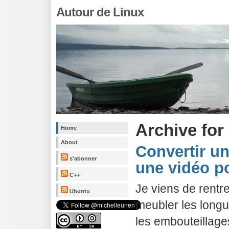
Autour de Linux
Archive for
Home
About
Convertir un
s'abonner
une vidéo p
C++
Je viens de rentr
Ubuntu
meubler les long
les embouteillage