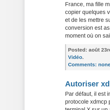
France, ma fille 
copier quelques 
et de les mettre s
conversion est as
moment où on sait
Posted:
août 23r
Vidéo
.
Comments:
non
Autoriser x
Par défaut, il est 
protocole xdmcp 
terminal X sur un