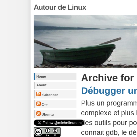
Autour de Linux
Archive for
Home
About
Débugger un 
s'abonner
Plus un programme
C++
complexe et plus i
Ubuntu
des outils pour p
connait gdb, le d