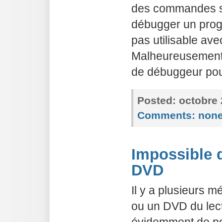
des commandes s
débugger un prog
pas utilisable ave
Malheureusement i
de débuggeur pour
Posted:
octobre 
Comments:
non
Impossible d
DVD
Il y a plusieurs 
ou un DVD du lect