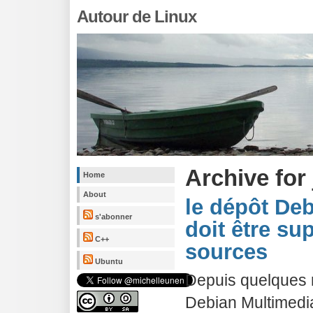
Autour de Linux
Archive for 
Home
About
le dépôt De
s'abonner
doit être su
C++
sources
Ubuntu
Depuis quelques m
Debian Multimedia