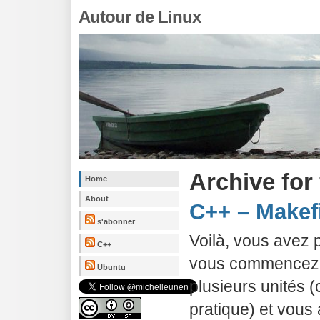
Autour de Linux
Archive for 
Home
About
C++ – Makef
s'abonner
Voilà, vous avez 
C++
vous commencez à
Ubuntu
plusieurs unités 
pratique) et vous 