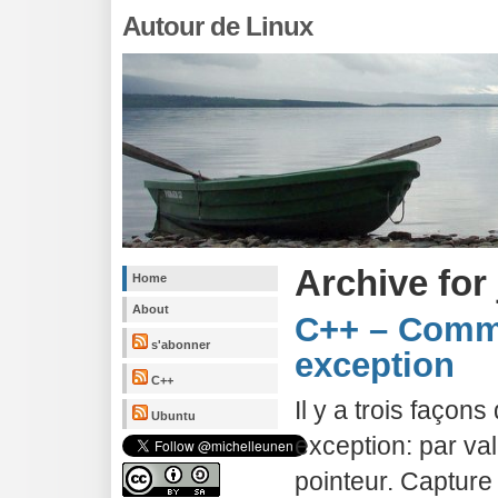
Autour de Linux
Archive for 
Home
About
C++ – Comme
s'abonner
exception
C++
Il y a trois façon
Ubuntu
exception: par va
pointeur. Capture