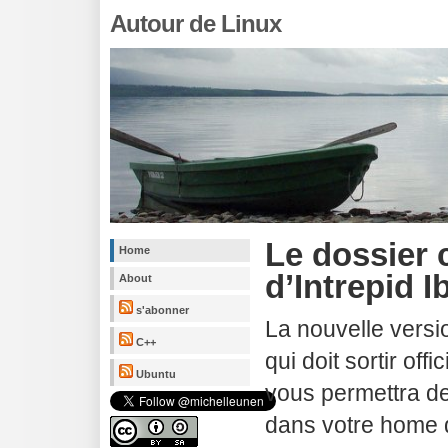
Autour de Linux
Le dossier c
Home
d’Intrepid I
About
s'abonner
La nouvelle vers
C++
qui doit sortir off
Ubuntu
vous permettra de
dans votre home d