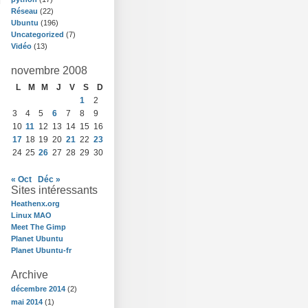
Réseau
(22)
Ubuntu
(196)
Uncategorized
(7)
Vidéo
(13)
novembre 2008
L
M
M
J
V
S
D
1
2
3
4
5
6
7
8
9
10
11
12
13
14
15
16
17
18
19
20
21
22
23
24
25
26
27
28
29
30
« Oct
Déc »
Sites intéressants
Heathenx.org
Linux MAO
Meet The Gimp
Planet Ubuntu
Planet Ubuntu-fr
Archive
décembre 2014
(2)
mai 2014
(1)