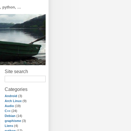
o, python, …
Site search
Categories
Android
(3)
Arch Linux
(9)
Audio
(19)
C++
(24)
Debian
(14)
graphisme
(3)
Liens
(4)
python
(17)