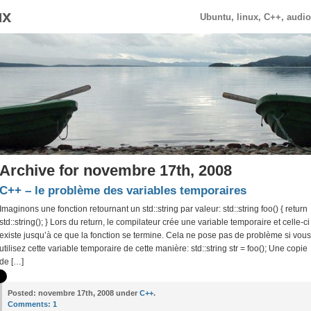
ux
Ubuntu, linux, C++, audi
Archive for novembre 17th, 2008
C++ – le problème des variables temporaires
Imaginons une fonction retournant un std::string par valeur: std::string foo() { return
std::string(); } Lors du return, le compilateur crée une variable temporaire et celle-ci
existe jusqu’à ce que la fonction se termine. Cela ne pose pas de problème si vous
utilisez cette variable temporaire de cette manière: std::string str = foo(); Une copie
de […]
Posted:
novembre 17th, 2008 under
C++
.
Comments:
1