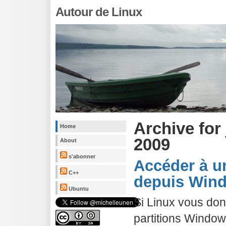
Autour de Linux
Archive for 
Home
2009
About
s'abonner
Accéder à un
C++
depuis Win
Ubuntu
Si Linux vous do
partitions Window