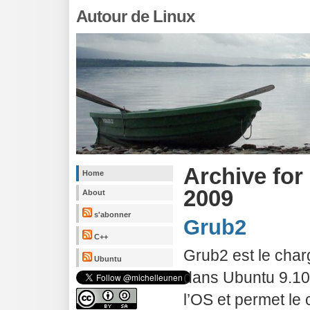
Autour de Linux
Archive for
Home
2009
About
s'abonner
Grub2
C++
Grub2 est le char
Ubuntu
dans Ubuntu 9.10.
l’OS et permet le