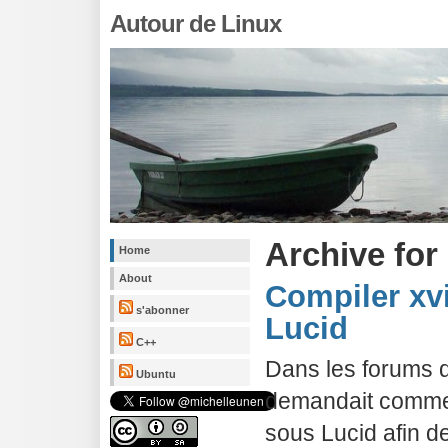
Autour de Linux
Archive for
Home
About
Compiler xv
s'abonner
Lucid
C++
Dans les forums d
Ubuntu
demandait commen
sous Lucid afin 