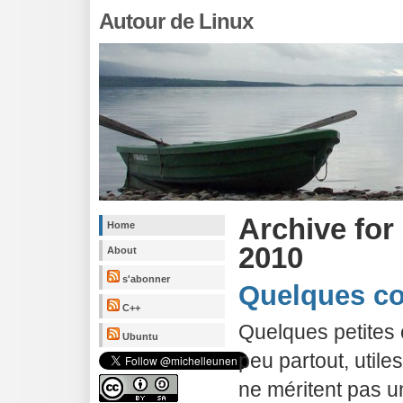
Autour de Linux
Archive for
Home
2010
About
s'abonner
Quelques 
C++
Quelques petite
Ubuntu
peu partout, util
ne méritent pas un