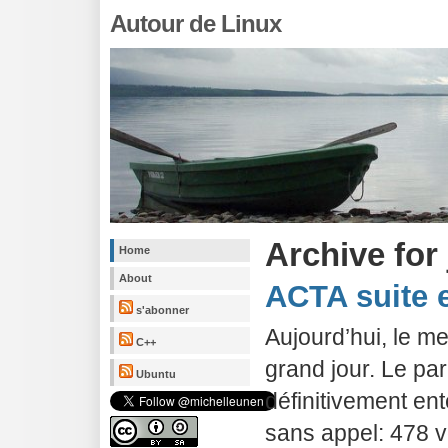
Autour de Linux
Archive for 
Home
About
ACTA suite e
s'abonner
Aujourd’hui, le me
C++
grand jour. Le pa
Ubuntu
définitivement en
sans appel: 478 v