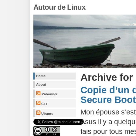
Autour de Linux
Archive for 
Home
About
Copie d’un 
s'abonner
Secure Boot
C++
Mon épouse s’est
Ubuntu
Asus il y a quelq
fais pour tous mes