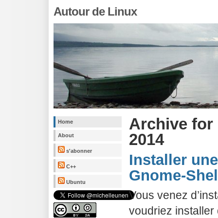
Autour de Linux
Archive for
Home
2014
About
s'abonner
Installer un
C++
Gnome-Shell
Ubuntu
Vous venez d’inst
voudriez installe