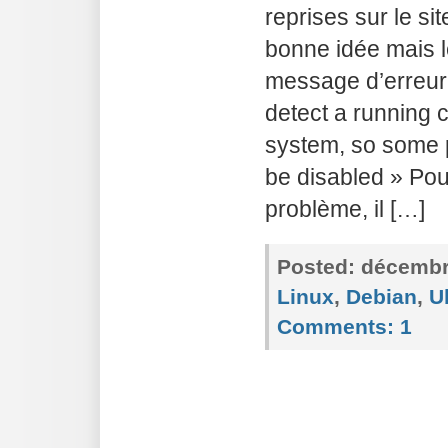
reprises sur le s
bonne idée mais l
message d’erreur
detect a running
system, so some p
be disabled » Pou
problème, il […]
Posted:
décembre
Linux
,
Debian
,
U
Comments:
1