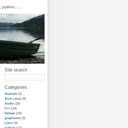
o, python, …
Site search
Categories
Android
(3)
Arch Linux
(9)
Audio
(19)
C++
(24)
Debian
(14)
graphisme
(3)
Liens
(4)
python
(17)