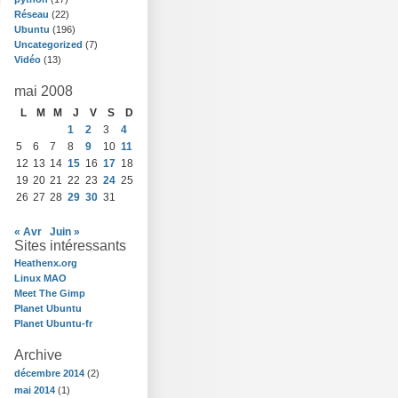
Réseau
(22)
Ubuntu
(196)
Uncategorized
(7)
Vidéo
(13)
mai 2008
L
M
M
J
V
S
D
1
2
3
4
5
6
7
8
9
10
11
12
13
14
15
16
17
18
19
20
21
22
23
24
25
26
27
28
29
30
31
« Avr
Juin »
Sites intéressants
Heathenx.org
Linux MAO
Meet The Gimp
Planet Ubuntu
Planet Ubuntu-fr
Archive
décembre 2014
(2)
mai 2014
(1)