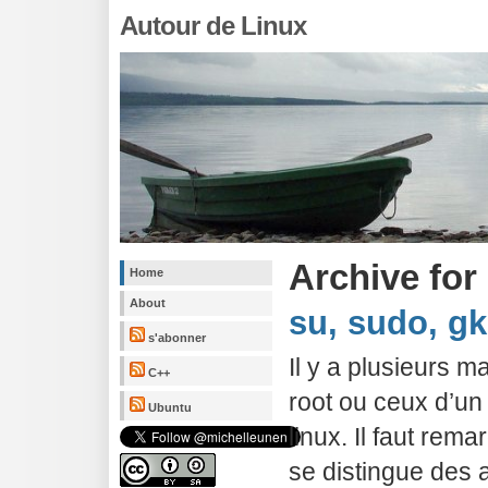
Autour de Linux
Archive for
Home
About
su, sudo, g
s'abonner
Il y a plusieurs m
C++
root ou ceux d’un 
Ubuntu
linux. Il faut rema
se distingue des a