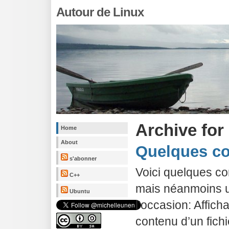
Autour de Linux
Archive for
Home
About
Quelques 
s'abonner
Voici quelques 
C++
mais néanmoins ut
Ubuntu
l’occasion: Affic
contenu d’un fichi