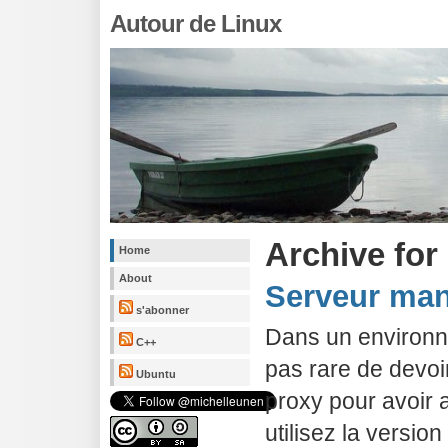
Autour de Linux
Archive for
Home
About
Serveur man
s'abonner
Dans un environnem
C++
pas rare de devoi
Ubuntu
proxy pour avoir a
utilisez la versio