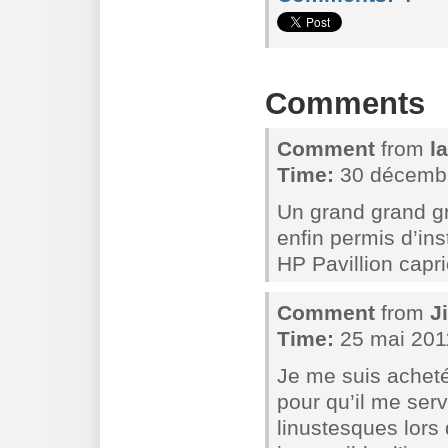
Comments
Comment
from
l
Time:
30 décembr
Un grand grand gr
enfin permis d’in
HP Pavillion capr
Comment
from
J
Time:
25 mai 2011
Je me suis achet
pour qu’il me ser
linustesques lors