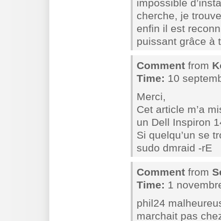
impossible d’insta
cherche, je trouv
enfin il est recon
puissant grâce à t
Comment
from
K
Time:
10 septemb
Merci,
Cet article m’a mis
un Dell Inspiron 1
Si quelqu’un se t
sudo dmraid -rE
Comment
from
S
Time:
1 novembre
phil24 malheureu
marchait pas chez 