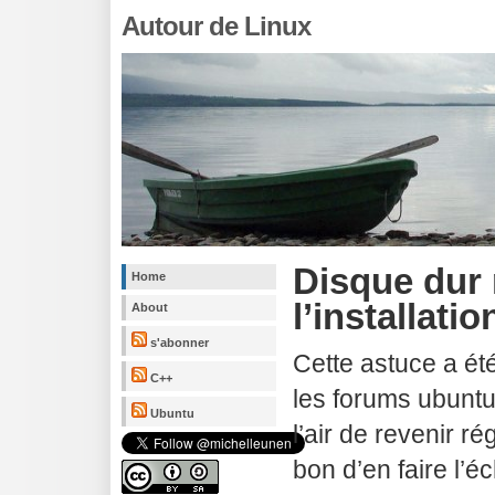
Autour de Linux
Disque dur
Home
l’installatio
About
s'abonner
Cette astuce a é
C++
les forums ubunt
Ubuntu
l’air de revenir ré
bon d’en faire l’éc